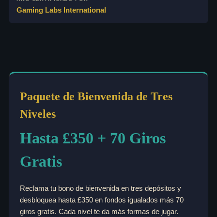
Gaming Labs International
Paquete de Bienvenida de Tres
Niveles
Hasta £350 + 70 Giros
Gratis
Reclama tu bono de bienvenida en tres depósitos y
desbloquea hasta £350 en fondos igualados más 70
giros gratis. Cada nivel te da más formas de jugar.