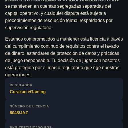
se mantienen en cuentas segregadas separadas del
capital operativo, y cualquier disputa está sujeta a
procedimientos de resolución formal respaldados por
supervisión regulatoria.
Estamos comprometidos a mantener esta licencia a través
del cumplimiento continuo de requisitos contra el lavado
de dinero, estándares de protección de datos y prácticas
de juego responsable. Tu decisión de jugar con nosotros
está protegida por el marco regulatorio que rige nuestras
operaciones.
REGULADOR
Curazao eGaming
NÚMERO DE LICENCIA
8048/JAZ
RNG CERTIFICADO POR