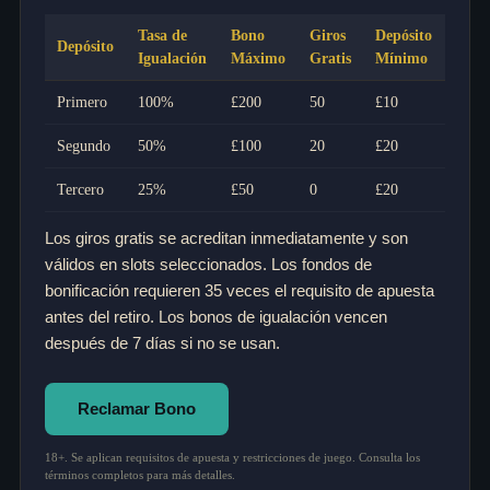
Tasa de
Bono
Giros
Depósito
Depósito
Igualación
Máximo
Gratis
Mínimo
Primero
100%
£200
50
£10
Segundo
50%
£100
20
£20
Tercero
25%
£50
0
£20
Los giros gratis se acreditan inmediatamente y son
válidos en slots seleccionados. Los fondos de
bonificación requieren 35 veces el requisito de apuesta
antes del retiro. Los bonos de igualación vencen
después de 7 días si no se usan.
Reclamar Bono
18+. Se aplican requisitos de apuesta y restricciones de juego. Consulta los
términos completos para más detalles.