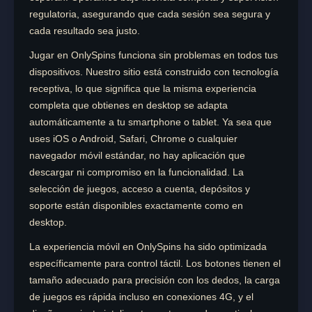
regulatoria, asegurando que cada sesión sea segura y
cada resultado sea justo.
Jugar en OnlySpins funciona sin problemas en todos tus
dispositivos. Nuestro sitio está construido con tecnología
receptiva, lo que significa que la misma experiencia
completa que obtienes en desktop se adapta
automáticamente a tu smartphone o tablet. Ya sea que
uses iOS o Android, Safari, Chrome o cualquier
navegador móvil estándar, no hay aplicación que
descargar ni compromiso en la funcionalidad. La
selección de juegos, acceso a cuenta, depósitos y
soporte están disponibles exactamente como en
desktop.
La experiencia móvil en OnlySpins ha sido optimizada
específicamente para control táctil. Los botones tienen el
tamaño adecuado para precisión con los dedos, la carga
de juegos es rápida incluso en conexiones 4G, y el