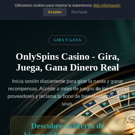
Utilizamos cookies para mejorar tu experiencia.
Más información
OnlySpins Casino
ES
Juega
▾
Aceptar
Rechazar
GIRA Y GANA
OnlySpins Casino - Gira,
Juega, Gana Dinero Real
Inicia sesión diariamente para girar la rueda y ganar
recompensas. Accede a miles de juegos de los mejores
proveedores y reclama tu bono de bienvenida cuando te
unas.
Descubre tu oferta de