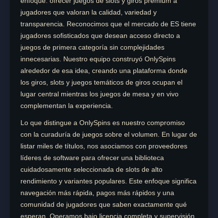
enfoque: ofrecer juegos de slots y giros premium a
jugadores que valoran la calidad, variedad y
transparencia. Reconocimos que el mercado de ES tiene
jugadores sofisticados que desean acceso directo a
juegos de primera categoría sin complejidades
innecesarias. Nuestro equipo construyó OnlySpins
alrededor de esa idea, creando una plataforma donde
los giros, slots y juegos temáticos de giros ocupan el
lugar central mientras los juegos de mesa y en vivo
complementan la experiencia.
Lo que distingue a OnlySpins es nuestro compromiso
con la curaduría de juegos sobre el volumen. En lugar de
listar miles de títulos, nos asociamos con proveedores
líderes de software para ofrecer una biblioteca
cuidadosamente seleccionada de slots de alto
rendimiento y variantes populares. Este enfoque significa
navegación más rápida, pagos más rápidos y una
comunidad de jugadores que saben exactamente qué
esperan. Operamos bajo licencia completa y supervisión