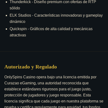
Thunderkick - Diseño premium con ofertas de RTP
sólido
ELK Studios - Características innovadoras y gameplay
dinámico
Quickspin - Gráficos de alta calidad y mecánicas
atractivas
Autorizado y Regulado
OnlySpins Casino opera bajo una licencia emitida por
Curazao eGaming, una autoridad reconocida que
establece estándares rigurosos para el juego justo,
protección de jugadores y juego responsable. Esta
licencia significa que cada juego en nuestra plataforma se
prueba y certifica regularmente para equidad, tus fondos