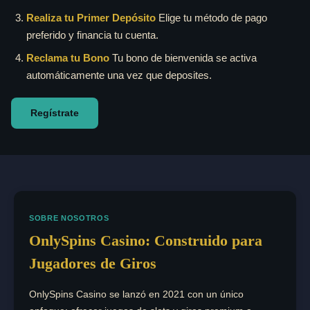
Realiza tu Primer Depósito
Elige tu método de pago
preferido y financia tu cuenta.
Reclama tu Bono
Tu bono de bienvenida se activa
automáticamente una vez que deposites.
Regístrate
SOBRE NOSOTROS
OnlySpins Casino: Construido para
Jugadores de Giros
OnlySpins Casino se lanzó en 2021 con un único