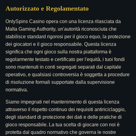
Autorizzato e Regolamentato
OnlySpins Casino opera con una licenza rilasciata da
Malta Gaming Authority, un'autorità riconosciuta che
stabilisce standard rigorosi per il gioco equo, la protezione
dei giocatori e il gioco responsabile. Questa licenza
significa che ogni gioco sulla nostra piattaforma è
regolarmente testato e certificato per l'equità, i tuoi fondi
sono mantenuti in conti segregati separati dal capitale
operativo, e qualsiasi controversia è soggetta a procedure
di risoluzione formali supportate dalla supervisione
normativa.
Siamo impegnati nel mantenimento di questa licenza
attraverso il rispetto continuo dei requisiti antiriciclaggio,
degli standard di protezione dei dati e delle pratiche di
gioco responsabile. La tua scelta di giocare con noi è
protetta dal quadro normativo che governa le nostre