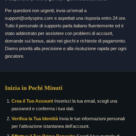
Per questioni non urgenti, invia un'email a
support@onlyspins.com
e aspettati una risposta entro 24 ore.
Tutto il personale di supporto parla italiano fluentemente ed è
stato addestrato per assistere con problemi di account,
domande sui bonus, aiuto nei giochi e richieste di pagamento.
Diamo priorità alla precisione e alla risoluzione rapida per ogni
giocatore.
Inizia in Pochi Minuti
Crea il Tuo Account
Inserisci la tua email, scegli una
password e conferma i tuoi dati.
Verifica la Tua Identità
Invia le tue informazioni personali
per l'attivazione istantanea dell'account.