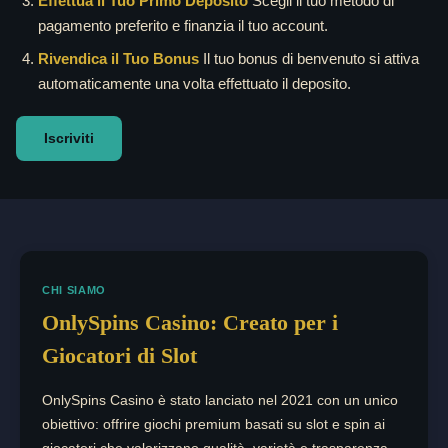
Effettua il Tuo Primo Deposito
Scegli il tuo metodo di
pagamento preferito e finanzia il tuo account.
Rivendica il Tuo Bonus
Il tuo bonus di benvenuto si attiva
automaticamente una volta effettuato il deposito.
Iscriviti
CHI SIAMO
OnlySpins Casino: Creato per i
Giocatori di Slot
OnlySpins Casino è stato lanciato nel 2021 con un unico
obiettivo: offrire giochi premium basati su slot e spin ai