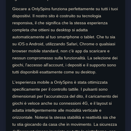
Giocare a OnlySpins funziona perfettamente su tutti i tuoi
dispositivi. Il nostro sito è costruito su tecnologia
responsiva, il che significa che la stessa esperienza
completa che ottieni su desktop si adatta
automaticamente al tuo smartphone o tablet. Che tu sia
su iOS o Android, utilizzando Safari, Chrome o qualsiasi
browser mobile standard, non c'è app da scaricare e
nessun compromesso sulla funzionalità. La selezione dei
giochi, l'accesso all'account, i depositi e il supporto sono
tutti disponibili esattamente come su desktop.
L'esperienza mobile a OnlySpins è stata ottimizzata
specificamente per il controllo tattile. I pulsanti sono
dimensionati per l'accuratezza del dito, il caricamento dei
giochi è veloce anche su connessioni 4G, e il layout si
adatta intelligentemente alle modalità verticale e
orizzontale. Noterai la stessa stabilità e reattività sia che
tu stia giocando da casa che in movimento. La sicurezza